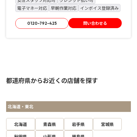
女性スタッフ対応可
クレジット払い可
電子マネー対応
早朝作業対応
インボイス登録済み
問い合わせる
0120-792-425
都道府県からお近くの店舗を探す
北海道・東北
北海道
青森県
岩手県
宮城県
秋田県
山形県
福島県