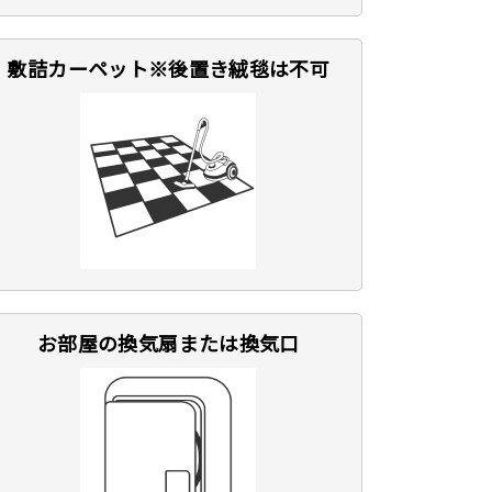
敷詰カーペット※後置き絨毯は不可
お部屋の換気扇または換気口