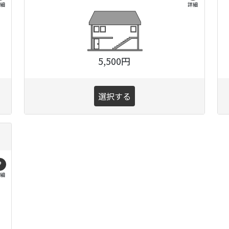
細
詳細
5,500円
選択する
?
細