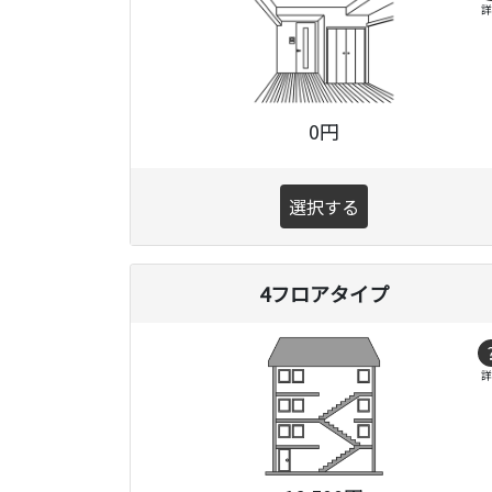
詳
0円
選択する
4フロアタイプ
詳