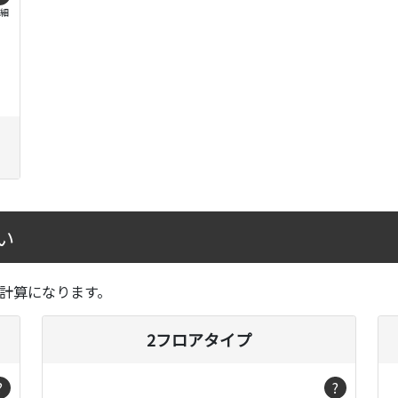
細
い
計算になります。
2フロアタイプ
?
?