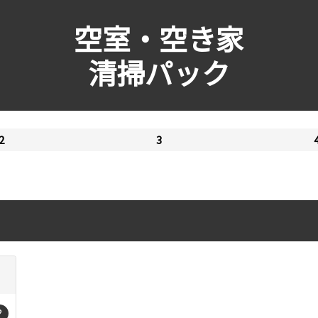
空室・空き家
清掃パック
2
3
?