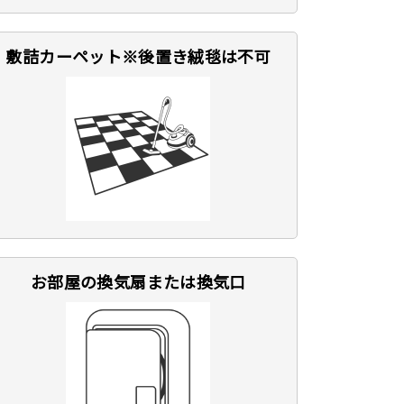
敷詰カーペット※後置き絨毯は不可
お部屋の換気扇または換気口