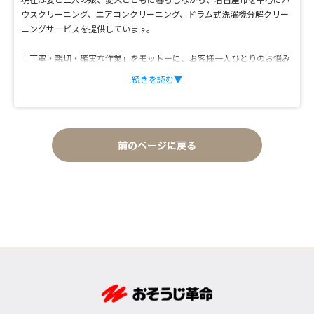
ウスクリーニング、エアコンクリーニング、ドラム式洗濯機分解クリー
ニングサービスを提供しています。
「丁寧・親切・確実な作業」をモットーに、お客様一人ひとりのお悩み
に真摯に向き合い、快適で健康的な住環境づくりをサポートしていま
続きを読む▼
す。
特にエアコン内部のカビ除去や、ドラム式洗濯機の分解クリーニングな
ど専門技術を活かした高品質なサービスにこだわっています。
前のページに戻る
プロの現場で培った経験をもとに、エアコン・洗濯機・水回りのお掃除
方法や、清潔で快適な暮らしに役立つ情報を分かりやすく発信していま
す。
業者選びのポイントや、日常のお手入れ方法についても、実践的な視点
でお届けします。