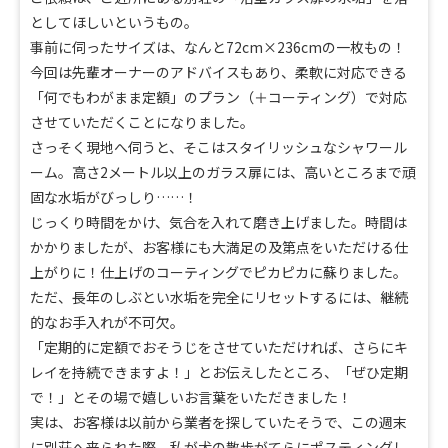
としてほしいというもの。
事前に伺ったサイズは、なんと72cm×236cmの一枚もの！
今回は先輩オーナーのアドバイスもあり、柔軟に対応できる
「何でもわがまま定額」のプラン（＋コーティング）で対応
させていただくことになりました。
さっそく現地へ伺うと、そこはスタイリッシュなシャワール
ーム。高さ2メートル以上のガラス扉には、高いところまで頑
固な水垢がびっしり……！
じっくり時間をかけ、気合を入れて磨き上げました。時間は
かかりましたが、お客様にも大満足の及第点をいただける仕
上がりに！仕上げのコーティングでピカピカに蘇りました。
ただ、長年のしぶとい水垢を完全にリセットするには、継続
的なお手入れが不可欠。
「定期的に定額でおそうじをさせていただければ、さらにキ
レイを持続できますよ！」とお伝えしたところ、「ぜひ定期
で！」とその場で嬉しいお言葉をいただきました！
実は、お客様は以前から業者を探していたそうで、この週末
に別荘へ来られた際、私が犬の散歩がてらにポスティングし