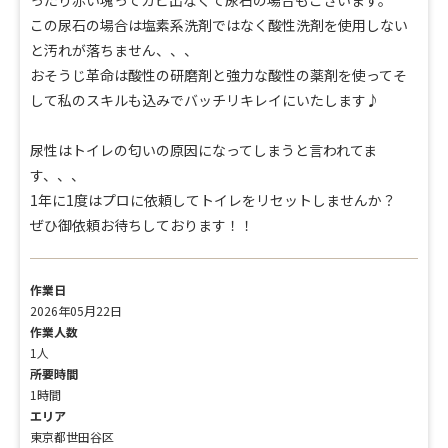
ったり赤い塊ってカビ出なくて尿石の場合もございます。
この尿石の場合は塩素系洗剤ではなく酸性洗剤を使用しない
と汚れが落ちません、、、
おそうじ革命は酸性の研磨剤と強力な酸性の薬剤を使ってそ
して私のスキルも込みでバッチリキレイにいたします♪
尿性はトイレの匂いの原因になってしまうと言われてま
す、、、
1年に1度はプロに依頼してトイレをリセットしませんか？
ぜひ御依頼お待ちしております！！
作業日
2026年05月22日
作業人数
1人
所要時間
1時間
エリア
東京都世田谷区