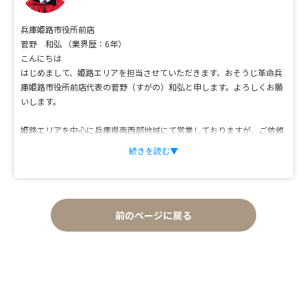
兵庫姫路市役所前店
菅野 和弘
（業界歴：6年）
こんにちは
はじめまして、姫路エリアを担当させていただきます、おそうじ革命兵
庫姫路市役所前店代表の菅野（すがの）和弘と申します。よろしくお願
いします。
姫路エリアを中心に兵庫県南西部地域にて営業しておりますが、ご依頼
いただきましたら兵庫県北部、岡山県東部地域もお伺い致しますので、
続きを読む▼
どうぞお気軽にお問い合わせくださいませ。
前のページに戻る