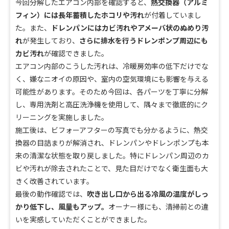
今回分解したエアコン内部を確認すると、
熱交換器（アルミ
フィン）には長年蓄積したホコリや汚れ
が付着していまし
た。また、
ドレンパンにはカビ汚れやアメーバ状のぬめり汚
れ
が発生しており、
さらに排水を行うドレンポンプ周辺にも
カビ汚れ
が確認できました。
エアコン内部のこうした汚れは、冷暖房効率の低下だけでな
く、嫌なニオイの原因や、室内の空気環境にも影響を与える
可能性があります。そのため今回は、各パーツを丁寧に分解
し、専用洗剤と高圧洗浄機を使用して、隅々まで徹底的にク
リーニングを実施しました。
施工後は、ビフォーアフターの写真でも分かるように、熱交
換器の目詰まりが解消され、ドレンパンやドレンポンプも本
来の清潔な状態を取り戻しました。特にドレンパン周辺のカ
ビや汚れが除去されたことで、見た目だけでなく衛生面も大
きく改善されています。
最後の動作確認では、
吹き出し口から出る冷風の温度がしっ
かり低下し、風量もアップ。
オーナー様にも、清掃前との違
いを実感していただくことができました。