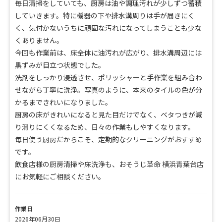
毎日清掃をしていても、厨房は油や調理汚れが少しずつ蓄積
していきます。特に機器の下や排水溝周りは手が届きにく
く、気付かないうちに頑固な汚れになってしまうことも少な
くありません。
今回も作業前は、床全体に油汚れが広がり、排水溝周辺には
黒ずみが目立つ状態でした。
洗剤をしっかり浸透させ、ポリッシャーと手作業を組み合わ
せながら丁寧に洗浄。写真のように、本来のタイルの色が分
かるまできれいになりました。
厨房の床がきれいになると見た目だけでなく、ベタつきが減
り滑りにくくなるため、日々の作業もしやすくなります。
毎日使う厨房だからこそ、定期的なクリーニングがおすすめ
です。
飲食店様の厨房清掃や床洗浄も、おそうじ革命 横浜青葉台店
にお気軽にご相談ください。
作業日
2026年06月30日