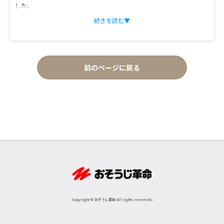
した。
地元のお客様の生活に寄り添い、どんなことでもお役に立てるような提
続きを読む▼
案をしたいという思いを持ってスタートいたしました。
私自身についてですが、生まれも育ちも小山市で、小さいころから野球
一筋で育ち、高校2年生の時には甲子園にも出場いたしました。息子に
も半強制的に野球を教え、息子の高校時代にも2度甲子園に連れてっても
前のページに戻る
らったほど、見た目も頭の中も『高校球児』のような体育会系ですが、
今では愛犬(ミニチュアダックス)との時間が一番の癒しタイムとなって
います♪
■お客様の予想を上回ることがモットーです
私は常々、「どんなお仕事でもお客様の予想を上回る結果を出した
い…」と思っています。
幼少期の私はとてもイタズラ好きで、友達をよく驚かせていたのです
が、もっと驚かせるにはどうしたらいいか…とワクワクしていた性格が
根付いているのかもしれません（笑）
お客様の予想を上回るお掃除をして、信じられないくらいキレイになっ
てお客様がビックリしてくれることが、私にとっては他の何よりも嬉し
いことであります。
Copyright © おそうじ革命 All rights reserved.
お客様も喜んでくれるし、丁寧な作業をすれば感謝もしてくれる。 こん
な良い仕事はないな！と思い、ハウスクリーニング事業を始めました。