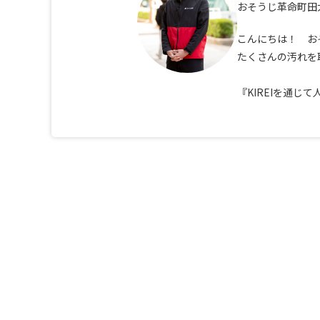
おそうじ革命町田
こんにちは！ お
たくさんの汚れを
『KIREIを通