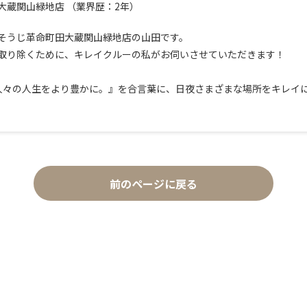
大蔵関山緑地店
（業界歴：2年）
そうじ革命町田大蔵関山緑地店の山田です。
取り除くために、キレイクルーの私がお伺いさせていただきます！
じて人々の人生をより豊かに。』を合言葉に、日夜さまざまな場所をキレイ
前のページに戻る