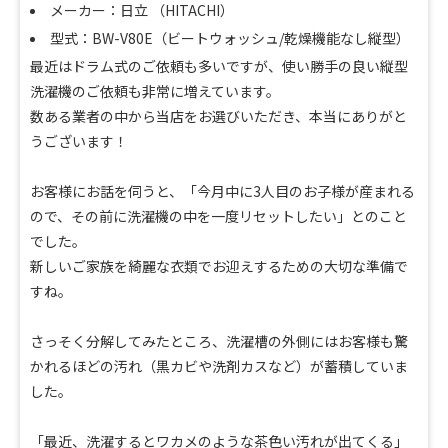
メーカー：日立 （HITACHI）
型式：BW-V80E（ビートウォッシュ/乾燥機能なし縦型）
最近はドラム式のご依頼も多いですが、
使い勝手の良い縦型
洗濯機のご依頼も非常に増えています。
数ある業者の中から当店をお選びいただき、
本当にありがと
うございます！
お客様にお話を伺うと、「
今月中に3人目のお子様が産まれる
ので、
その前に洗濯機の中を一度リセットしたい」とのこと
でした。
新しいご家族を綺麗な衣類でお迎えするための大切な準備で
すね。
さっそく分解してみたところ、
洗濯槽の外側にはお客様も驚
かれるほどの汚れ（
黒カビや洗剤カスなど）が蓄積していま
した。
「最近、洗濯するとワカメのような茶色い汚れが出てくる」