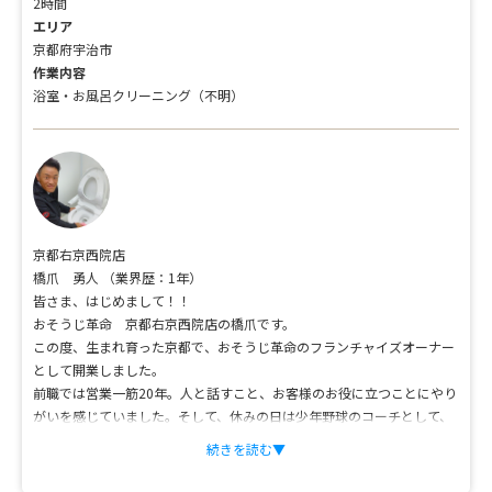
2時間
エリア
京都府宇治市
作業内容
浴室・お風呂クリーニング（不明）
京都右京西院店
橋爪 勇人
（業界歴：1年）
皆さま、はじめまして！！
おそうじ革命 京都右京西院店の橋爪です。
この度、生まれ育った京都で、おそうじ革命のフランチャイズオーナー
として開業しました。
前職では営業一筋20年。人と話すこと、お客様のお役に立つことにやり
がいを感じていました。そして、休みの日は少年野球のコーチとして、
子供たちと一緒に汗を流しています。
続きを読む▼
野球でも仕事でも、ひとを大切にし、目標に向かってひたむきに努力す
ることの素晴らしさを学んできました。