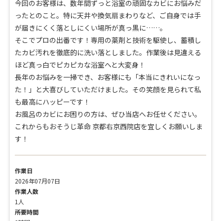
今回のお客様は、数年間ずっと浴室の頑固なカビにお悩みだ
ったとのこと。特に天井や換気扇まわりなど、ご自身では手
が届きにくく落としにくい場所が真っ黒に……。
そこでプロの出番です！専用の薬剤と技術を駆使し、蓄積し
たカビ汚れを徹底的に洗い落としました。作業後は見違える
ほど真っ白でピカピカな浴室へと大変身！
長年のお悩みを一掃でき、お客様にも「本当にきれいになっ
た！」と大喜びしていただけました。その笑顔を見られて私
も最高にハッピーです！
お風呂のカビにお困りの方は、ぜひ当店へお任せください。
これからもおそうじ革命 京都右京西院店を宜しくお願いしま
す！
作業日
2026年07月07日
作業人数
1人
所要時間