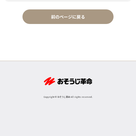
そんな私がこの業界に飛び込んだのは、「綺麗にすることが好き」とい
うシンプルな思いからです。汚れていた場所がピカピカになり、お客様
前のページに戻る
の喜ぶ顔を見た時、心からこの仕事を選んでよかったと感じます。おそ
うじは単に汚れを落とすだけでなく、空間を整え、そこに住む人、働く
人の心を豊かにする力があると信じています。
Copyright © おそうじ革命 All rights reserved.