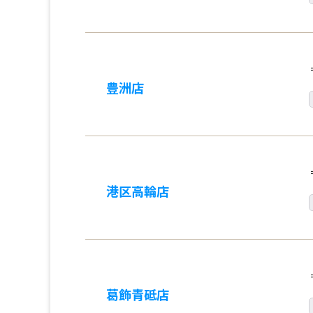
豊洲店
港区高輪店
葛飾青砥店