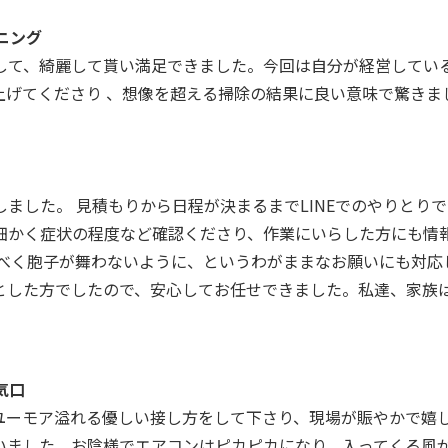
ニング
して、綺麗して貰い満足できました。今回は自分が経営してい
上げてくださり 、想像を超える掃除の結果に良い意味で驚きま
ました。 見積もりから日程が決まるまでLINEでのやりとり
細かく症状の程度など確認くださり、作業にいらした方にも情報
るべく胞子が舞わないように、というわがままなお願いにも対応
とした方でしたので、安心してお任せできました。私達、家族は
気口
ユーモア溢れる優しい接し方をして下さり、現場が賑やかで嬉し
いました。お陰様でエアコンはピカピカになり、入ってくる風が