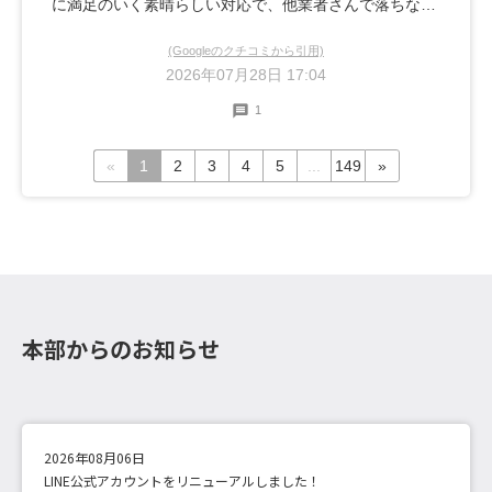
に満足のいく素晴らしい対応で、他業者さんで落ちなか
った別の箇所のご相談をしていたところ、そちらの箇所
(Googleのクチコミから引用)
も一緒に綺麗にして頂きました。完璧な仕上がりでし
2026年07月28日 17:04
た。またお二人に是非お願いしたいと思います。ありが
1
とうございました！
«
1
2
3
4
5
...
149
»
本部からのお知らせ
2026年08月06日
LINE公式アカウントをリニューアルしました！