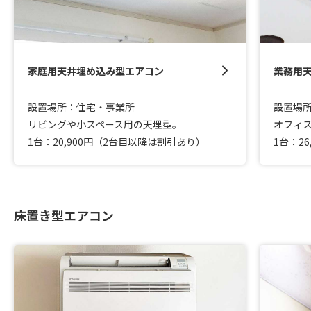
家庭用天井埋め込み型エアコン
業務用
設置場所：住宅・事業所
設置場
リビングや小スペース用の天埋型。
オフィ
1台：20,900円（2台目以降は割引あり）
1台：2
床置き型エアコン