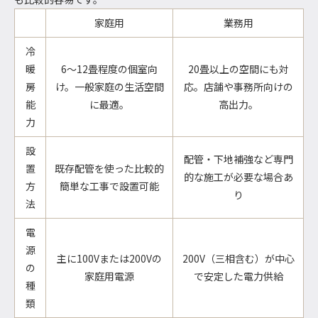
家庭用
業務用
冷
暖
6〜12畳程度の個室向
20畳以上の空間にも対
房
け。一般家庭の生活空間
応。店舗や事務所向けの
能
に最適。
高出力。
力
設
配管・下地補強など専門
置
既存配管を使った比較的
的な施工が必要な場合あ
方
簡単な工事で設置可能
り
法
電
源
主に100Vまたは200Vの
200V（三相含む）が中心
の
家庭用電源
で安定した電力供給
種
類