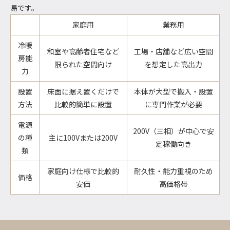
易です。
家庭用
業務用
冷暖
和室や高齢者住宅など
工場・店舗など広い空間
房能
限られた空間向け
を想定した高出力
力
設置
床面に据え置くだけで
本体が大型で搬入・設置
方法
比較的簡単に設置
に専門作業が必要
電源
200V（三相）が中心で安
の種
主に100Vまたは200V
定稼働向き
類
家庭向け仕様で比較的
耐久性・能力重視のため
価格
安価
高価格帯