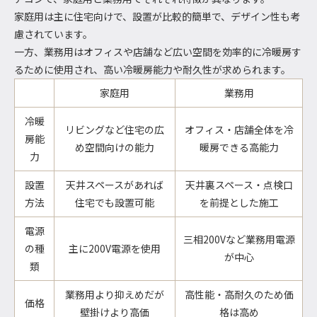
家庭用は主に住宅向けで、設置が比較的簡単で、デザイン性も考
慮されています。
一方、業務用はオフィスや店舗など広い空間を効率的に冷暖房す
るために使用され、高い冷暖房能力や耐久性が求められます。
家庭用
業務用
冷暖
リビングなど住宅の広
オフィス・店舗全体を冷
房能
め空間向けの能力
暖房できる高能力
力
設置
天井スペースがあれば
天井裏スペース・点検口
方法
住宅でも設置可能
を前提とした施工
電源
三相200Vなど業務用電源
の種
主に200V電源を使用
が中心
類
業務用より抑えめだが
高性能・高耐久のため価
価格
壁掛けより高価
格は高め