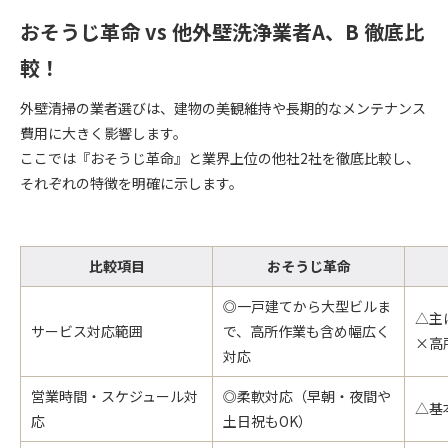
おそうじ革命 vs 他外壁洗浄業者A、B
徹底比
較！
外壁清掃の業者選びは、建物の美観維持や長期的なメンテナンス
費用に大きく影響します。
ここでは『おそうじ革命』と業界上位の他社2社を徹底比較し、
それぞれの特徴を明確に示します。
比較項目
おそうじ革命
◎一戸建てから大型ビルま
△主
サービス対応範囲
で、高所作業も含め幅広く
×高
対応
営業時間・スケジュール対
◎柔軟対応（早朝・夜間や
△基
応
土日祝もOK）