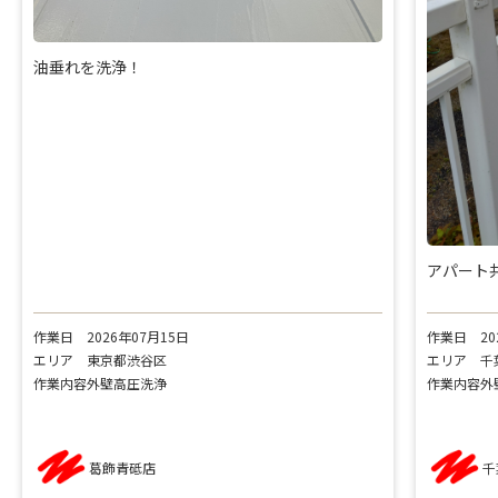
油垂れを洗浄！
アパート
作業日
2026年07月15日
作業日
2
エリア
東京都渋谷区
エリア
千
作業内容
外壁高圧洗浄
作業内容
外
葛飾青砥店
千