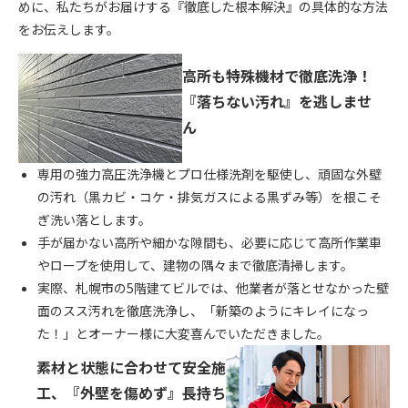
めに、私たちがお届けする『徹底した根本解決』の具体的な方法
をお伝えします。
高所も特殊機材で徹底洗浄！
『落ちない汚れ』を逃しませ
ん
専用の強力高圧洗浄機とプロ仕様洗剤を駆使し、頑固な外壁
の汚れ（黒カビ・コケ・排気ガスによる黒ずみ等）を根こそ
ぎ洗い落とします。
手が届かない高所や細かな隙間も、必要に応じて高所作業車
やロープを使用して、建物の隅々まで徹底清掃します。
実際、札幌市の5階建てビルでは、他業者が落とせなかった壁
面のスス汚れを徹底洗浄し、「新築のようにキレイになっ
た！」とオーナー様に大変喜んでいただきました。
素材と状態に合わせて安全施
工、『外壁を傷めず』長持ち