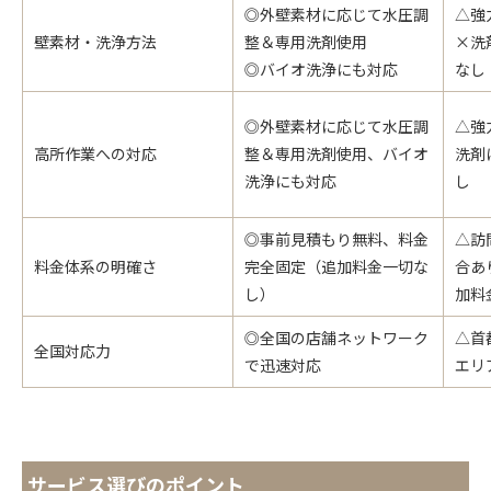
◎外壁素材に応じて水圧調
△強
壁素材・洗浄方法
整＆専用洗剤使用
×洗
◎バイオ洗浄にも対応
なし
◎外壁素材に応じて水圧調
△強
高所作業への対応
整＆専用洗剤使用、バイオ
洗剤
洗浄にも対応
し
◎事前見積もり無料、料金
△訪
料金体系の明確さ
完全固定（追加料金一切な
合あ
し）
加料
◎全国の店舗ネットワーク
△首
全国対応力
で迅速対応
エリ
サービス選びのポイント