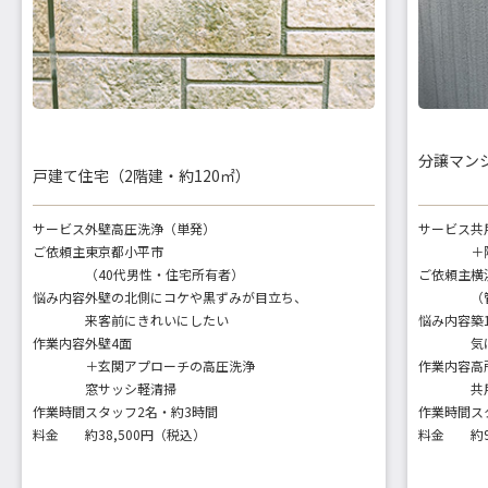
分譲マン
戸建て住宅（2階建・約120㎡）
サービス
外壁高圧洗浄（単発）
サービス
共
ご依頼主
東京都小平市
＋
（40代男性・住宅所有者）
ご依頼主
横
悩み内容
外壁の北側にコケや黒ずみが目立ち、
（
来客前にきれいにしたい
悩み内容
築
作業内容
外壁4面
気
＋玄関アプローチの高圧洗浄
作業内容
高
窓サッシ軽清掃
共
作業時間
スタッフ2名・約3時間
作業時間
ス
料金
約38,500円（税込）
料金
約