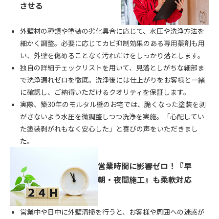
させる
外壁材の種類や塗装の劣化具合に応じて、水圧や洗浄方法を
細かく調整。必要に応じてカビ抑制効果のある専用薬剤も用
い、外壁を傷めることなく汚れだけをしっかり落とします。
独自の詳細チェックリストを用いて、見落としがちな細部ま
で洗浄漏れゼロを徹底。洗浄後には仕上がりをお客様と一緒
に確認し、ご納得いただけるクオリティを保証します。
実際、築30年のモルタル壁のお宅では、脆くなった塗装を剥
がさないよう水圧を微調整しつつ洗浄を実施。「心配してい
た塗装剥がれもなく安心した」と喜びの声をいただきまし
た。
営業時間に影響ゼロ！『早
朝・夜間施工』も柔軟対応
営業中や日中に外壁清掃を行うと、お客様や周囲への迷惑が