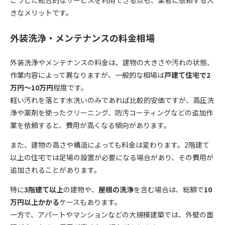
こうした総合的なサービスを利用できる点も、業者に依頼する大
きなメリットです。
外装洗浄・メンテナンスの料金相場
外装洗浄やメンテナンスの料金は、建物の大きさや汚れの状態、
作業内容によって異なりますが、一般的な相場は
戸建て住宅で2
万円～10万円
程度です。
軽い汚れを落とす水洗いのみであれば比較的安価ですが、高圧洗
浄や薬剤を使ったクリーニング、防汚コーティングなどの追加作
業を依頼すると、費用が高くなる傾向があります。
また、建物の高さや構造によっても料金は変わります。2階建て
以上の住宅では足場の設置が必要になる場合があり、その費用が
追加されることがあります。
特に
3階建て以上
の建物や、
屋根の洗浄
を含む場合は、総額で
10
万円以上かかる
ケースもあります。
一方で、アパートやマンションなどの大規模建築では、外壁の面