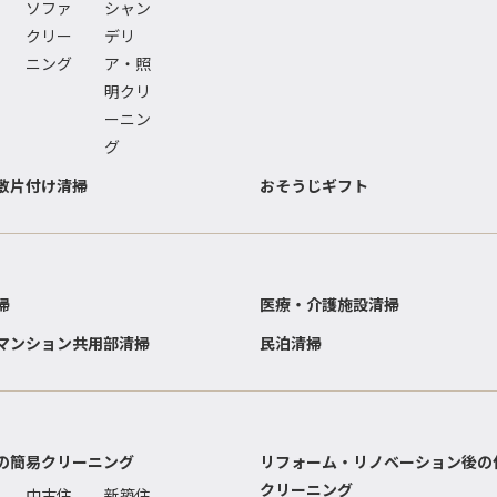
ソファ
シャン
クリー
デリ
ニング
ア・照
明クリ
ーニン
グ
敷片付け清掃
おそうじギフト
掃
医療・介護施設清掃
マンション共用部清掃
民泊清掃
の簡易クリーニング
リフォーム・リノベーション後の
クリーニング
中古住
新築住