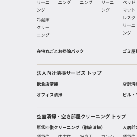
リーニ
ニング
ニング
リーニ
ベッド
ング
ング
マット
レスク
冷蔵庫
リーニ
クリー
ング
ニング
在宅丸ごとお掃除パック
ゴミ屋
法人向け清掃サービス トップ
飲食店清掃
店舗清
オフィス清掃
ビル・
空室清掃・空き部屋クリーニング トップ
原状回復クリーニング（徹底清掃）
入居前
賃貸住
中古住
投資用
マンシ
賃貸住