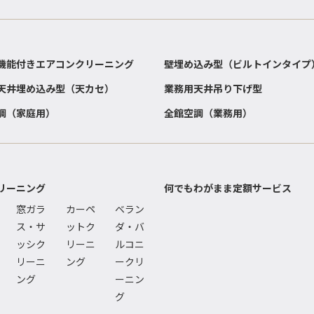
機能付きエアコンクリーニング
壁埋め込み型（ビルトインタイプ
天井埋め込み型（天カセ）
業務用天井吊り下げ型
調（家庭用）
全館空調（業務用）
リーニング
何でもわがまま定額サービス
窓ガラ
カーペ
ベラン
ス・サ
ットク
ダ・バ
ッシク
リーニ
ルコニ
リーニ
ング
ークリ
ング
ーニン
グ