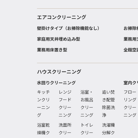
エアコンクリーニング
壁掛けタイプ（お掃除機能なし）
お掃除
家庭用天井埋め込み型
業務用
業務用床置き型
全館空
ハウスクリーニング
水回りクリーニング
室内ク
キッチ
レンジ
浴室・
追い焚
フロー
ンクリ
フード
お風呂
き配管
リング
ーニン
クリー
クリー
除菌洗
クリー
グ
ニング
ニング
浄
ニング
浴室乾
洗面所
トイレ
洗濯機
燥機ク
クリー
クリー
分解ク