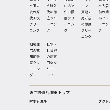
宅退去
宅購入
中古物
ョン・
宅入居
後の原
後の徹
件の徹
戸建て
前の簡
状回復
底クリ
底クリ
売却前
易クリ
クリー
ーニン
ーニン
の徹底
ーニン
ニング
グ
グ
クリー
グ
ニング
相続住
社宅・
宅の売
社員寮
却前徹
の原状
底クリ
回復ク
ーニン
リーニ
グ
ング
専門設備系清掃 トップ
排水管洗浄
ダクト