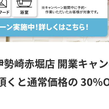
伊勢崎赤堀店 開業キャ
頂くと通常価格の 30％O