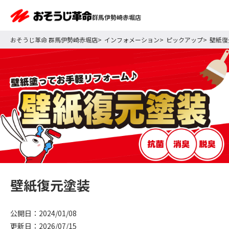
群馬伊勢崎赤堀店
おそうじ革命 群馬伊勢崎赤堀店
インフォメーション
ピックアップ
壁紙復
壁紙復元塗装
公開日：2024/01/08
更新日：2026/07/15