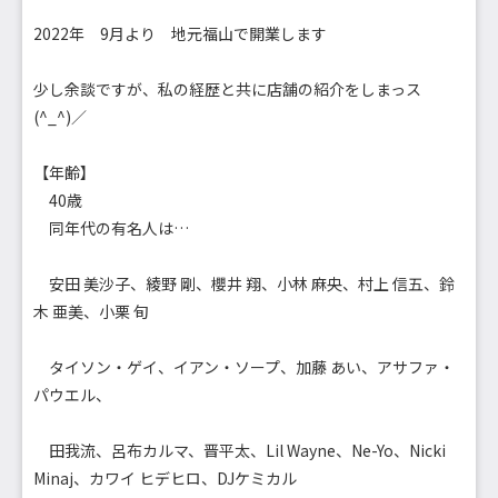
2022年 9月より 地元福山で開業します
少し余談ですが、私の経歴と共に店舗の紹介をしまっス
(^_^)／
【年齢】
40歳
同年代の有名人は…
安田 美沙子、綾野 剛、櫻井 翔、小林 麻央、村上 信五、鈴
木 亜美、小栗 旬
タイソン・ゲイ、イアン・ソープ、加藤 あい、アサファ・
パウエル、
田我流、呂布カルマ、晋平太、Lil Wayne、Ne-Yo、Nicki
Minaj、カワイ ヒデヒロ、DJケミカル