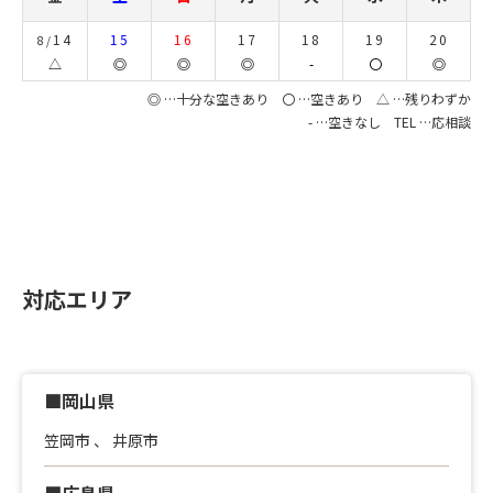
14
15
16
17
18
19
20
8/
△
◎
◎
◎
-
〇
◎
◎ …十分な空きあり 〇 …空きあり △ …残りわずか
- …空きなし TEL …応相談
対応エリア
■岡山県
笠岡市
、
井原市