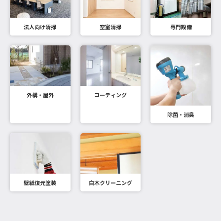
法人向け清掃
空室清掃
専門設備
外構・屋外
コーティング
除菌・消臭
壁紙復元塗装
白木クリーニング