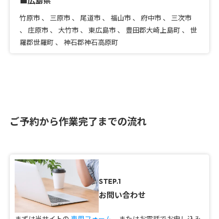
■広島県
竹原市
、
三原市
、
尾道市
、
福山市
、
府中市
、
三次市
、
庄原市
、
大竹市
、
東広島市
、
豊田郡大崎上島町
、
世
羅郡世羅町
、
神石郡神石高原町
ご予約から作業完了までの流れ
STEP.1
お問い合わせ
まずは当サイトの
専用フォーム
、またはお電話でお申し込み