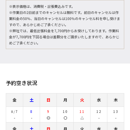
※表示価格は、消費税・出張費込みです。
※作業日の2日前までのキャンセルは無料です。前日のキャンセルは作
業料金の50％、当日のキャンセルは100％のキャンセル料を申し受けま
すので、あらかじめご了承ください。
※弊社では、最低出張料金を7,700円からお受けしております。作業料
金が7,700円を下回る場合は差額分をご請求いたしますので、あらかじ
めご了承ください。
予約空き状況
金
土
日
月
火
水
木
7
8
9
10
11
12
13
8/
-
-
◎
〇
△
-
-
金
土
日
月
火
水
木