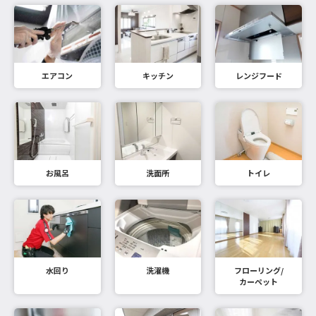
エアコン
キッチン
レンジフード
お風呂
洗面所
トイレ
水回り
洗濯機
フローリング/
カーペット