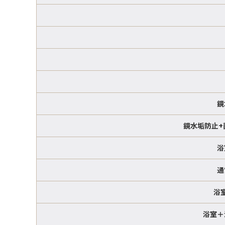
鏡
鏡水垢防止+
浴
通
浴
浴室＋