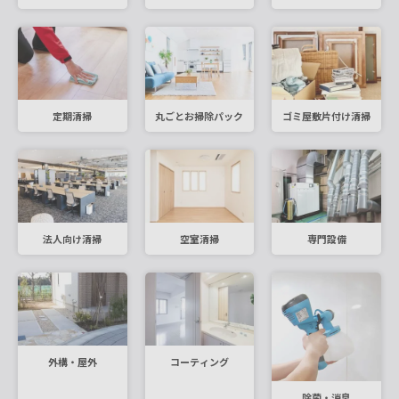
定期清掃
丸ごとお掃除パック
ゴミ屋敷片付け清掃
法人向け清掃
空室清掃
専門設備
外構・屋外
コーティング
除菌・消臭