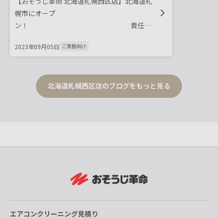
【おそうじ革命 北海道札幌西区店】北海道札
幌市にオープ
ン！ 責任者
の谷本公仁が、お掃除のお悩みを解決しま
2023年09月05日
ご家庭向け
す！
北海道札幌西区店のブログをもっと見る
エアコンクリーニング見積り