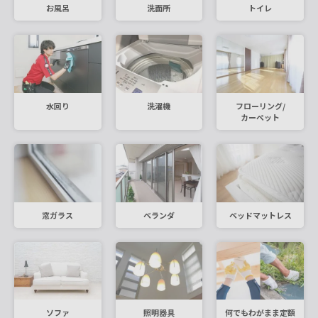
お風呂
洗面所
トイレ
水回り
洗濯機
フローリング/
カーペット
窓ガラス
ベランダ
ベッドマットレス
ソファ
照明器具
何でもわがまま定額