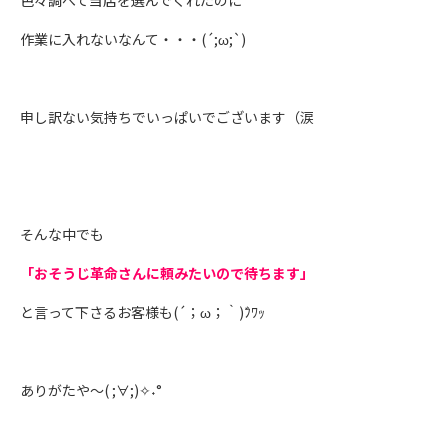
色々調べて当店を選んでくれたのに
作業に入れないなんて・・・(´;ω;`)
申し訳ない気持ちでいっぱいでございます（涙
そんな中でも
「おそうじ革命さんに頼みたいので待ちます」
と言って下さるお客様も(´；ω；｀)ﾌ゙ﾜｯ
ありがたや～( ;∀;)✧˖°