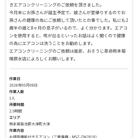
きエアコンクリーニングのご依頼を頂きました。
今月末にお孫さんが誕生予定で、娘さんが里帰りするのでお
孫さんの健康の為にご依頼して頂いたとの事でした。私にも2
歳半の娘と8ヶ月の息子がいるので、よく分かります。エアコ
ンを使用すると、咳が出るといったお話はよく聞くので健康
の為にエアコンは洗うことをお勧めします。
エアコンクリーニングのご依頼は是非、おそうじ革命熊本菊
陽原水店によろしくお願いします。
作業日
2026年05月08日
作業人数
1人
所要時間
2.5時間
エリア
熊本県菊池郡大津町大津
作業内容
お掃除機能付きエアコン（三菱電機：MSZ-ZW2818）