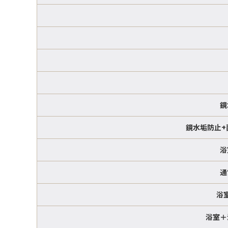
鏡
鏡水垢防止+
浴
通
浴
浴室＋