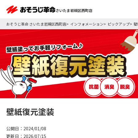
さいたま岩槻区西町店
おそうじ革命 さいたま岩槻区西町店
インフォメーション
ピックアップ
壁
壁紙復元塗装
公開日：2024/01/08
更新日：2026/07/15