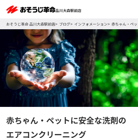
品川大森駅前店
おそうじ革命 品川大森駅前店
ブログ
インフォメーション
赤ちゃん・ペッ
赤ちゃん・ペットに安全な洗剤の
エアコンクリーニング