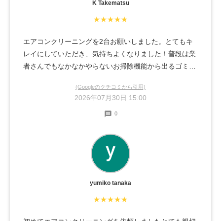
K Takematsu
★★★★★
エアコンクリーニングを2台お願いしました。とてもキ
レイにしていただき、気持ちよくなりました！普段は業
者さんでもなかなかやらないお掃除機能から出るゴミ排
出口が詰まっていたそうで、時間をかけてキレイにして
(Googleのクチコミから引用)
いただき感謝です。終わった後も丁寧に説明していただ
2026年07月30日 15:00
き、対応も気持ちが良く、是非次回もお願いしたいと思
0
います。
yumiko tanaka
★★★★★