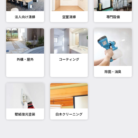
法人向け清掃
空室清掃
専門設備
外構・屋外
コーティング
除菌・消臭
壁紙復元塗装
白木クリーニング