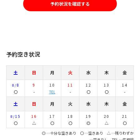
予約状況を確認する
予約空き状況
土
日
月
火
水
木
金
8
9
10
11
12
13
14
8/
〇
-
TEL
-
〇
〇
-
土
日
月
火
水
木
金
15
16
17
18
19
20
21
8/
〇
△
〇
〇
◎
△
〇
◎ …十分な空きあり 〇 …空きあり △ …残りわずか
- …空きなし TEL …応相談