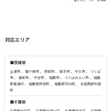
対応エリア
■茨城県
土浦市
、
龍ケ崎市
、
常総市
、
取手市
、
牛久市
、
つくば
市
、
潮来市
、
守谷市
、
稲敷市
、
つくばみらい市
、
稲敷
郡美浦村
、
稲敷郡阿見町
、
稲敷郡河内町
、
北相馬郡利根
町
■千葉県
千葉市中央区
、
千葉市花見川区
、
千葉市稲毛区
、
千葉市