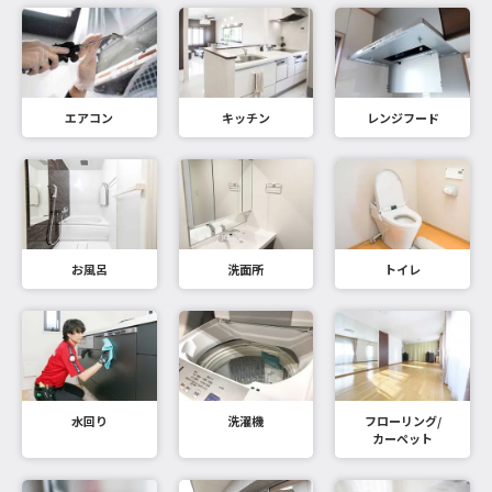
エアコン
キッチン
レンジフード
お風呂
洗面所
トイレ
水回り
洗濯機
フローリング/
カーペット