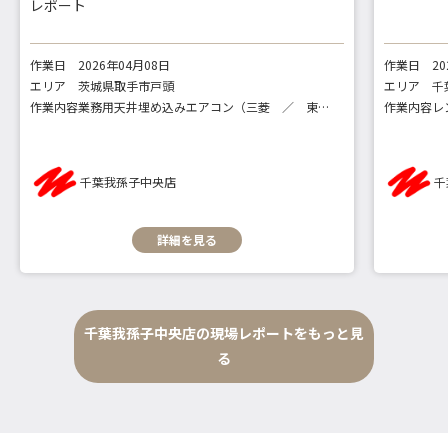
レポート
作業日
2026年04月08日
作業日
2
エリア
茨城県取手市戸頭
エリア
千
作業内容
業務用天井埋め込みエアコン（三菱 ／ 東芝）
作業内容
レ
千葉我孫子中央店
千
詳細を見る
千葉我孫子中央店の現場レポートをもっと見
る