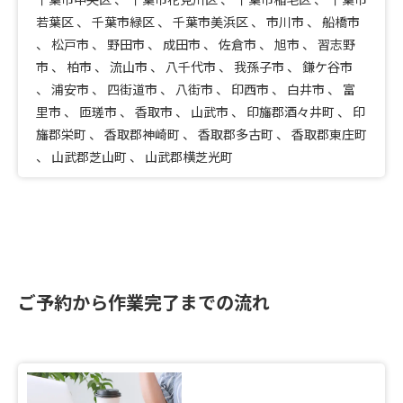
若葉区
、
千葉市緑区
、
千葉市美浜区
、
市川市
、
船橋市
、
松戸市
、
野田市
、
成田市
、
佐倉市
、
旭市
、
習志野
市
、
柏市
、
流山市
、
八千代市
、
我孫子市
、
鎌ケ谷市
、
浦安市
、
四街道市
、
八街市
、
印西市
、
白井市
、
富
里市
、
匝瑳市
、
香取市
、
山武市
、
印旛郡酒々井町
、
印
旛郡栄町
、
香取郡神崎町
、
香取郡多古町
、
香取郡東庄町
、
山武郡芝山町
、
山武郡横芝光町
ご予約から作業完了までの流れ