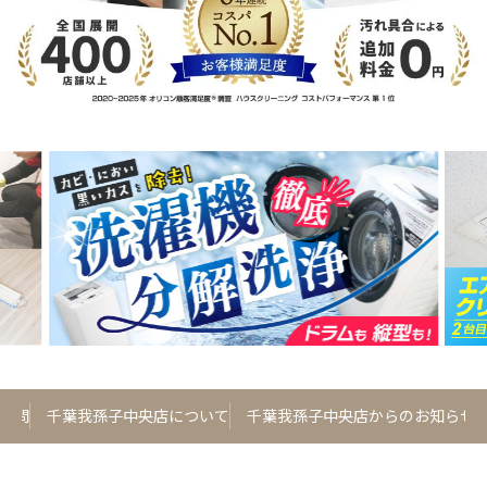
質問
千葉我孫子中央店について
千葉我孫子中央店からのお知らせ