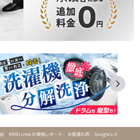
由
KIREI crew の現場レポート
お客様の声
Googleレビュー
よ