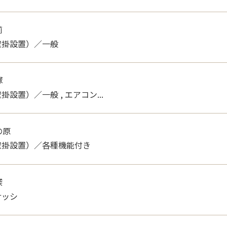
m^2以上20m^2未満）
苅
壁掛設置）／一般
塚
設置）／一般 , エアコン...
の原
壁掛設置）／各種機能付き
深