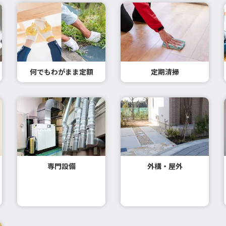
何でもわがまま定額
定期清掃
専門設備
外構・屋外