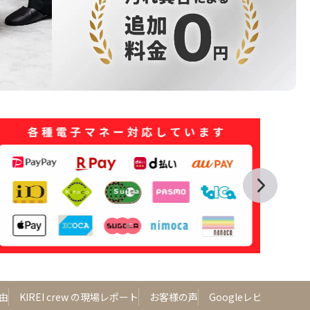
由
KIREI crew の現場レポート
お客様の声
Googleレビュー
よ