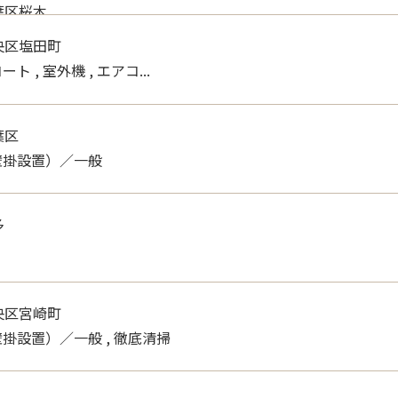
葉区桜木
 , キッチン
央区塩田町
 , 室外機 , エアコ...
葉区
壁掛設置）／一般
多
央区宮崎町