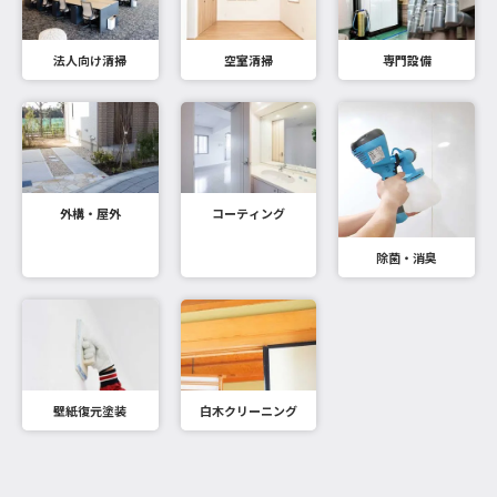
法人向け清掃
空室清掃
専門設備
外構・屋外
コーティング
除菌・消臭
壁紙復元塗装
白木クリーニング