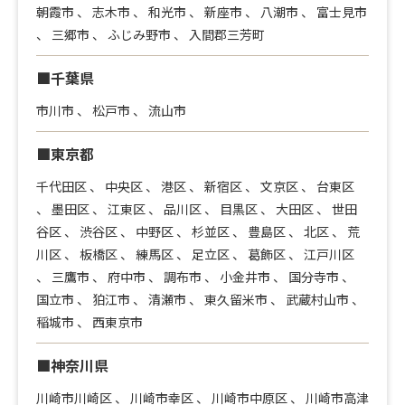
朝霞市
、
志木市
、
和光市
、
新座市
、
八潮市
、
富士見市
、
三郷市
、
ふじみ野市
、
入間郡三芳町
■千葉県
市川市
、
松戸市
、
流山市
■東京都
千代田区
、
中央区
、
港区
、
新宿区
、
文京区
、
台東区
、
墨田区
、
江東区
、
品川区
、
目黒区
、
大田区
、
世田
谷区
、
渋谷区
、
中野区
、
杉並区
、
豊島区
、
北区
、
荒
川区
、
板橋区
、
練馬区
、
足立区
、
葛飾区
、
江戸川区
、
三鷹市
、
府中市
、
調布市
、
小金井市
、
国分寺市
、
国立市
、
狛江市
、
清瀬市
、
東久留米市
、
武蔵村山市
、
稲城市
、
西東京市
■神奈川県
川崎市川崎区
、
川崎市幸区
、
川崎市中原区
、
川崎市高津