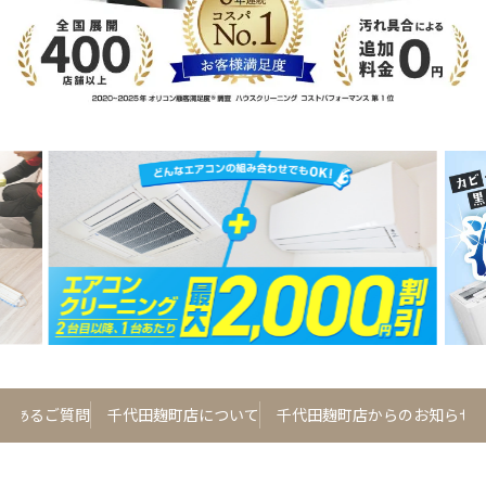
くあるご質問
千代田麹町店について
千代田麹町店からのお知らせ