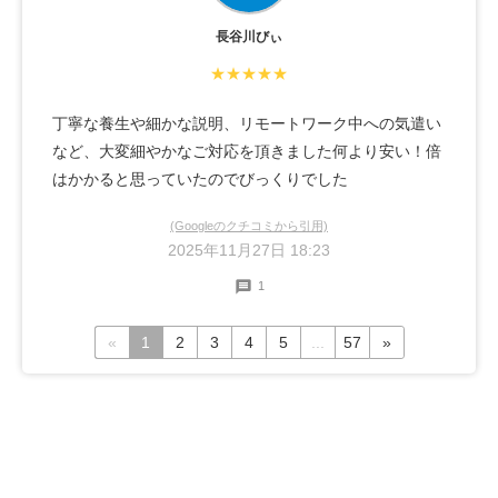
長谷川びぃ
★★★★★
丁寧な養生や細かな説明、リモートワーク中への気遣い
など、大変細やかなご対応を頂きました何より安い！倍
はかかると思っていたのでびっくりでした
(Googleのクチコミから引用)
2025年11月27日 18:23
1
«
1
2
3
4
5
...
57
»