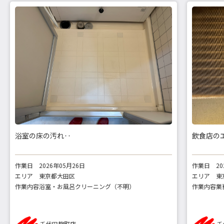
浴室の床の汚れ‥
飲食店の
作業日
2026年05月26日
作業日
2
エリア
東京都大田区
エリア
東
作業内容
浴室・お風呂クリーニング（不明）
作業内容
業
千代田麹町店
千