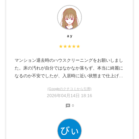
a y
★★★★★
マンション退去時のハウスクリーニングをお願いしまし
た。床の汚れが自分ではなかなか落ちず、本当に綺麗に
なるのか不安でしたが、入居時に近い状態まで仕上げて
いただき、とても感動しました。作業も丁寧で、隅々ま
(Googleのクチコミから引用)
でしっかり対応していただけたのが印象的です。安心し
2026年04月14日 18:16
てお任せできる業者さんだと感じました。また是非機会
0
があったらお願いしたいです！ありがとうございまし
た。