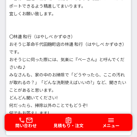
ポートできるよう精進してまいります。
宜しくお願い致します。
〇林邊 和行（はやしべ かずゆき）
おそうじ革命千代田麹町店の林邊 和行（はやしべ かずゆき）
です。
おそうじに伺った際には、気楽に『ベーさん』と呼んでくだ
さいね♪
みなさんも、家の中のお掃除で「どうやったら、ここの汚れ
が取れるの？」「どんな洗剤使えばいいの?」など、聞きたい
ことがあると思います。
どんどん聞いてください!
何だったら、掃除以外のことでもどうぞ!
何でもお答えします!
また、「ここのそうじはできるの？」など、家の中の困り事
問い合わせ
見積もり・注文
メニュー
もご相談くださいね♪