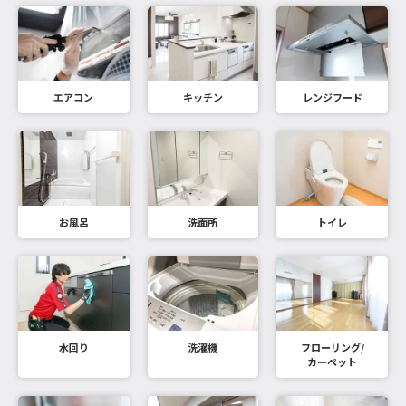
エアコン
キッチン
レンジフード
お風呂
洗面所
トイレ
水回り
洗濯機
フローリング/
カーペット