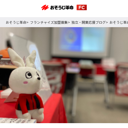
おそうじ革命
フランチャイズ加盟募集
独立・開業応援ブログ
おそうじ革