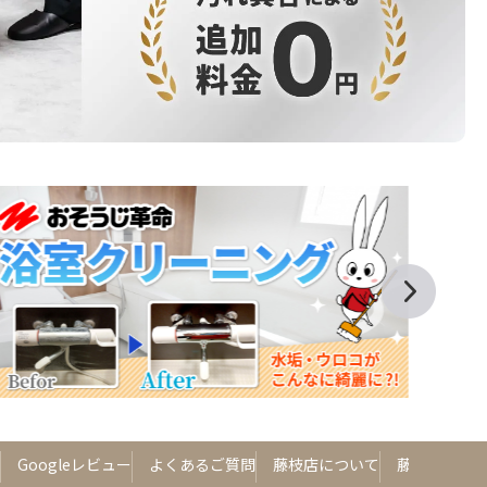
Googleレビュー
よくあるご質問
藤枝店について
藤枝店から