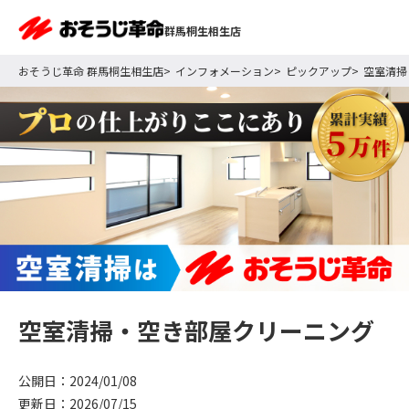
群馬桐生相生店
おそうじ革命 群馬桐生相生店
インフォメーション
ピックアップ
空室清掃
空室清掃・空き部屋クリーニング
公開日：2024/01/08
更新日：2026/07/15