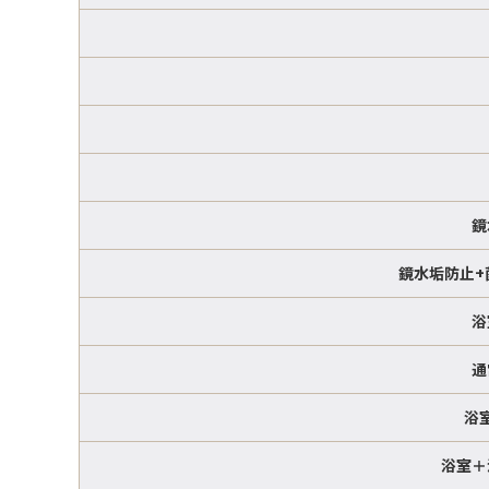
鏡
鏡水垢防止+
浴
通
浴
浴室＋