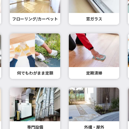
フローリング/カーペット
窓ガラス
何でもわがまま定額
定期清掃
専門設備
外構・屋外