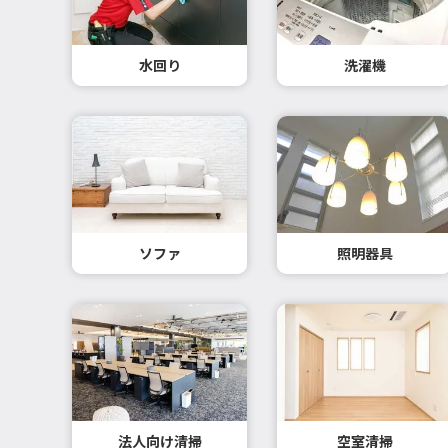
水回り
洗濯機
ソファ
照明器具
法人向け清掃
空室清掃