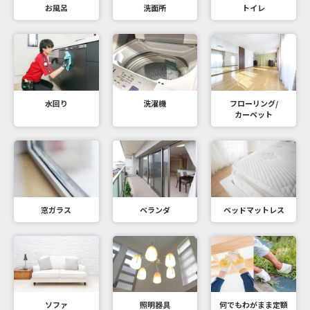
お風呂
洗面所
トイレ
水回り
洗濯機
フローリング/
カーペット
窓ガラス
ベランダ
ベッドマットレス
ソファ
照明器具
何でもわがまま定額