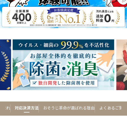
の流れ
対応決済方法
おそうじ革命が選ばれる理由
よくあるご質問