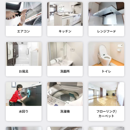
エアコン
キッチン
レンジフード
お風呂
洗面所
トイレ
水回り
洗濯機
フローリング/
カーペット