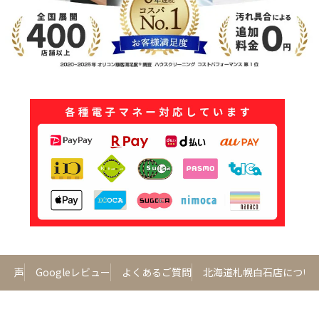
様の声
Googleレビュー
よくあるご質問
北海道札幌白石店につい