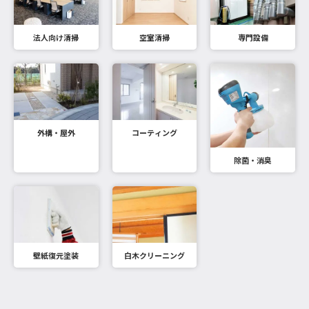
法人向け清掃
空室清掃
専門設備
外構・屋外
コーティング
除菌・消臭
壁紙復元塗装
白木クリーニング