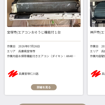
宝塚市/エアコンおそうじ機能付１台
神戸市/
作業日
2026年07月26日
作業日
2
エリア
兵庫県宝塚市
エリア
兵
作業内容
お掃除機能付きエアコン（ダイキン：AN40ZAPK-W）
作業内容
兵庫宝塚仁川店
兵
詳細を見る