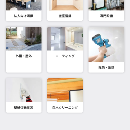
法人向け清掃
空室清掃
専門設備
外構・屋外
コーティング
除菌・消臭
壁紙復元塗装
白木クリーニング