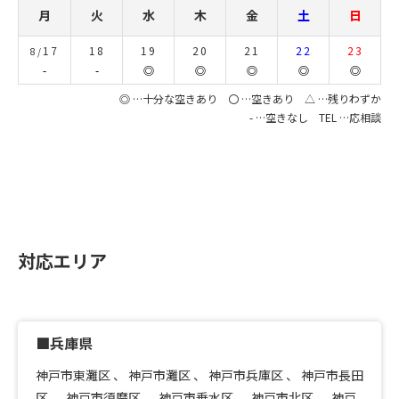
月
火
水
木
金
土
日
17
18
19
20
21
22
23
8/
-
-
◎
◎
◎
◎
◎
◎ …十分な空きあり 〇 …空きあり △ …残りわずか
- …空きなし TEL …応相談
対応エリア
■兵庫県
神戸市東灘区
、
神戸市灘区
、
神戸市兵庫区
、
神戸市長田
区
、
神戸市須磨区
、
神戸市垂水区
、
神戸市北区
、
神戸