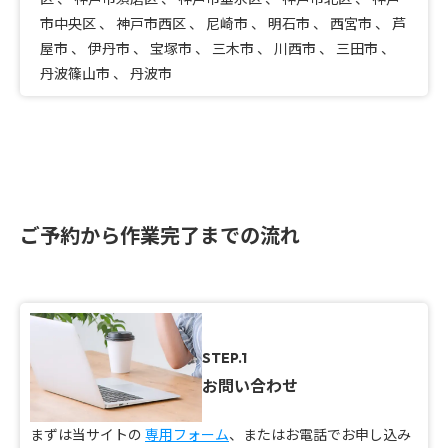
市中央区
、
神戸市西区
、
尼崎市
、
明石市
、
西宮市
、
芦
屋市
、
伊丹市
、
宝塚市
、
三木市
、
川西市
、
三田市
、
丹波篠山市
、
丹波市
ご予約から作業完了までの流れ
STEP.1
お問い合わせ
まずは当サイトの
専用フォーム
、またはお電話でお申し込み