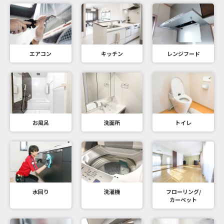
エアコン
キッチン
レンジフード
お風呂
洗面所
トイレ
水回り
洗濯機
フローリング/
カーペット