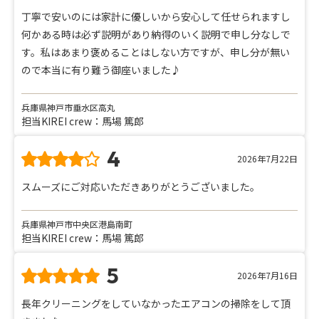
丁寧で安いのには家計に優しいから安心して任せられますし
何かある時は必ず説明があり納得のいく説明で申し分なしで
す。私はあまり褒めることはしない方ですが、申し分が無い
ので本当に有り難う御座いました♪
兵庫県神戸市垂水区高丸
担当KIREI crew：馬場 篤郎
4
2026年7月22日
スムーズにご対応いただきありがとうございました。
兵庫県神戸市中央区港島南町
担当KIREI crew：馬場 篤郎
5
2026年7月16日
長年クリーニングをしていなかったエアコンの掃除をして頂