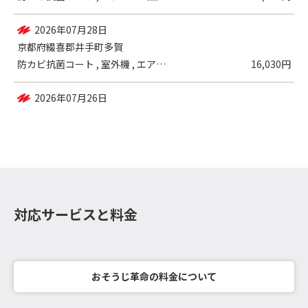
2026年07月29日
大阪府大阪市大正区三軒家西
防カビ抗菌コート , エアコン（壁掛設置...
12,730円
2026年07月28日
京都府綴喜郡井手町多賀
防カビ抗菌コート , 室外機 , エアコ...
16,030円
対応サービスと料金
おそうじ革命の料金について