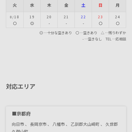
火
水
木
金
土
日
月
18
19
20
21
22
23
24
8/
〇
◎
-
-
-
〇
〇
◎ …十分な空きあり 〇 …空きあり △ …残りわずか
- …空きなし TEL …応相談
対応エリア
■京都府
向日市
、
長岡京市
、
八幡市
、
乙訓郡大山崎町
、
久世郡
久御山町