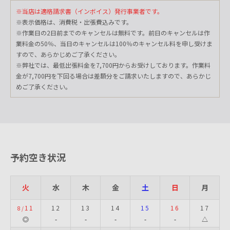
※当店は適格請求書（インボイス）発行事業者です。
※表示価格は、消費税・出張費込みです。
※作業日の2日前までのキャンセルは無料です。前日のキャンセルは作
業料金の50％、当日のキャンセルは100％のキャンセル料を申し受けま
すので、あらかじめご了承ください。
※弊社では、最低出張料金を7,700円からお受けしております。作業料
金が7,700円を下回る場合は差額分をご請求いたしますので、あらかじ
めご了承ください。
予約空き状況
火
水
木
金
土
日
月
11
12
13
14
15
16
17
8/
◎
-
-
-
-
-
△