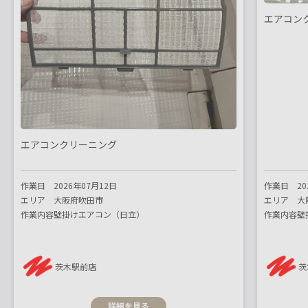
エアコン
エアコンクリーニング
作業日
2026年07月12日
作業日
2
エリア
大阪府吹田市
エリア
大
作業内容
壁掛けエアコン（日立）
作業内容
壁
茨木駅前店
茨
詳細を見る