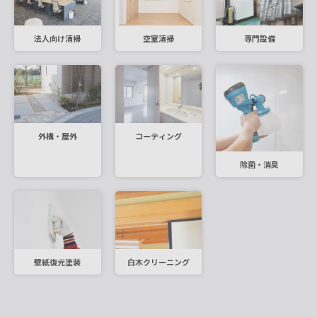
法人向け清掃
空室清掃
専門設備
外構・屋外
コーティング
除菌・消臭
壁紙復元塗装
白木クリーニング