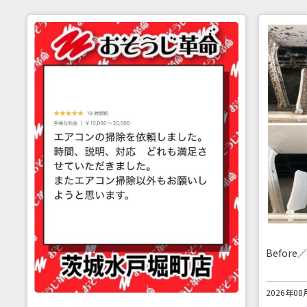
Before／
2026年08