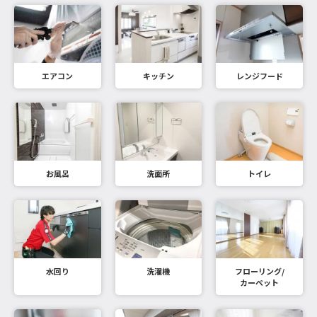
エアコン
キッチン
レンジフード
お風呂
洗面所
トイレ
水回り
洗濯機
フローリング/
カーペット