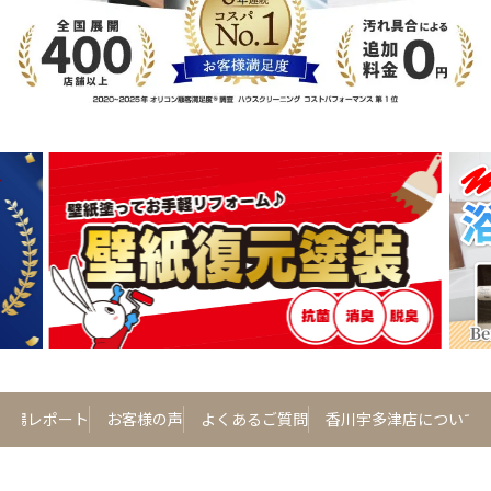
w の現場レポート
お客様の声
よくあるご質問
香川宇多津店について