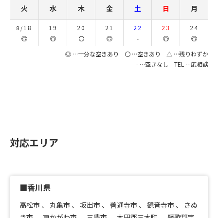
火
水
木
金
土
日
月
18
19
20
21
22
23
24
8/
◎
◎
〇
◎
-
◎
◎
◎ …十分な空きあり 〇 …空きあり △ …残りわずか
- …空きなし TEL …応相談
対応エリア
■香川県
高松市
、
丸亀市
、
坂出市
、
善通寺市
、
観音寺市
、
さぬ
き市
、
東かがわ市
、
三豊市
、
木田郡三木町
、
綾歌郡宇