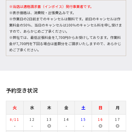
※当店は適格請求書（インボイス）発行事業者です。
※表示価格は、消費税・出張費込みです。
※作業日の2日前までのキャンセルは無料です。前日のキャンセルは作
業料金の50％、当日のキャンセルは100％のキャンセル料を申し受けま
すので、あらかじめご了承ください。
※弊社では、最低出張料金を7,700円からお受けしております。作業料
金が7,700円を下回る場合は差額分をご請求いたしますので、あらかじ
めご了承ください。
予約空き状況
火
水
木
金
土
日
月
11
12
13
14
15
16
17
8/
-
-
◎
-
-
◎
◎