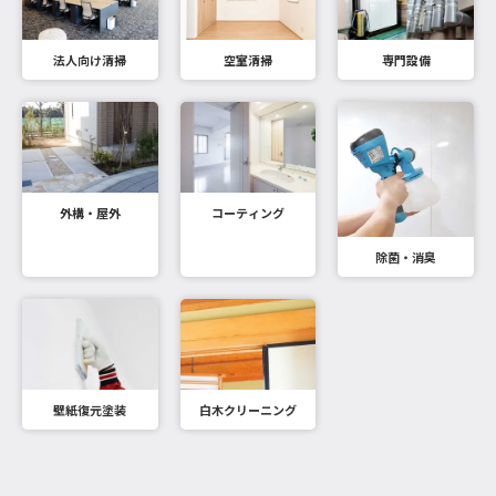
法人向け清掃
空室清掃
専門設備
外構・屋外
コーティング
除菌・消臭
壁紙復元塗装
白木クリーニング