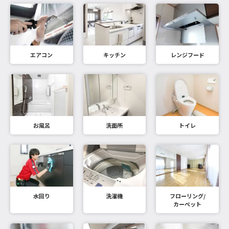
エアコン
キッチン
レンジフード
お風呂
洗面所
トイレ
水回り
洗濯機
フローリング/
カーペット