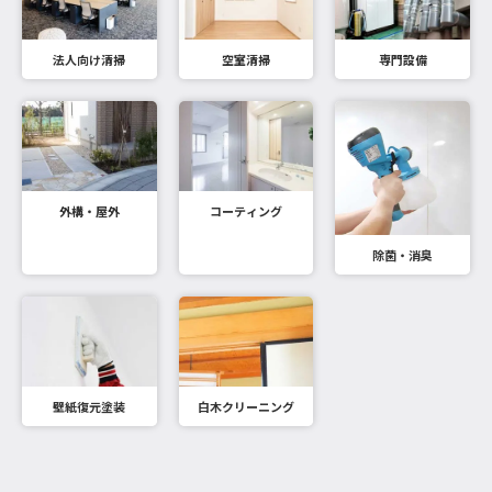
法人向け清掃
空室清掃
専門設備
外構・屋外
コーティング
除菌・消臭
壁紙復元塗装
白木クリーニング