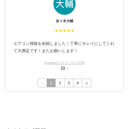
す。これから毎年お願いしたいと思える素晴らしいサー
ビスでしたので、古河・小山周辺でエアコン清掃を考え
ている方には、本当におすすめです(^^)我が家の愛ねこ
佐々木大輔
ベンガールズも大満足🐈️
★★★★★
エアコン掃除を依頼しました！丁寧にキレイにしてくれ
て大満足です！またお願いします！
(Googleのクチコミから引用)
1
«
1
2
3
4
»