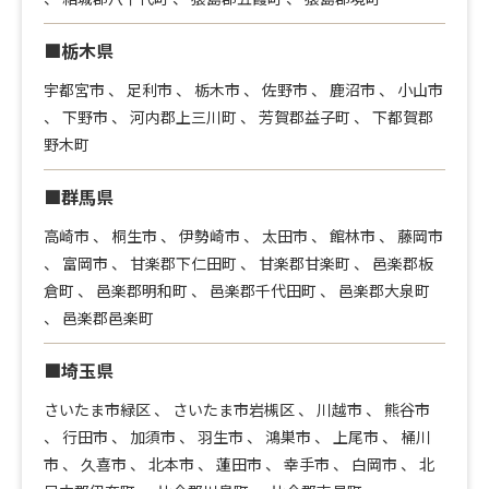
■栃木県
宇都宮市
、
足利市
、
栃木市
、
佐野市
、
鹿沼市
、
小山市
、
下野市
、
河内郡上三川町
、
芳賀郡益子町
、
下都賀郡
野木町
■群馬県
高崎市
、
桐生市
、
伊勢崎市
、
太田市
、
館林市
、
藤岡市
、
富岡市
、
甘楽郡下仁田町
、
甘楽郡甘楽町
、
邑楽郡板
倉町
、
邑楽郡明和町
、
邑楽郡千代田町
、
邑楽郡大泉町
、
邑楽郡邑楽町
■埼玉県
さいたま市緑区
、
さいたま市岩槻区
、
川越市
、
熊谷市
、
行田市
、
加須市
、
羽生市
、
鴻巣市
、
上尾市
、
桶川
市
、
久喜市
、
北本市
、
蓮田市
、
幸手市
、
白岡市
、
北