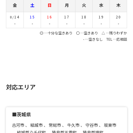
金
土
日
月
火
水
木
14
15
16
17
18
19
20
8/
-
-
-
-
-
-
-
◎ …十分な空きあり 〇 …空きあり △ …残りわずか
- …空きなし TEL …応相談
対応エリア
■茨城県
古河市
、
結城市
、
常総市
、
牛久市
、
守谷市
、
坂東市
、
結城郡八千代町
、
猿島郡五霞町
、
猿島郡境町