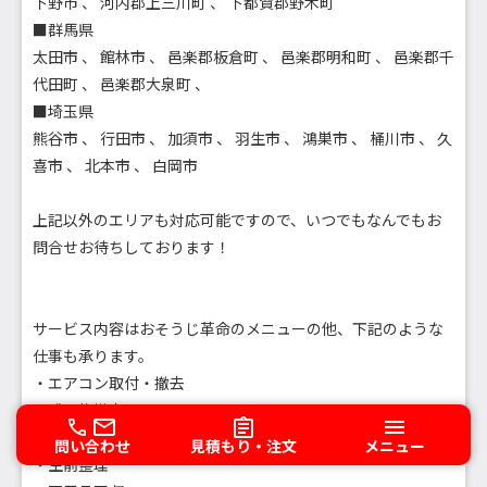
下野市 、 河内郡上三川町 、 下都賀郡野木町
■群馬県
太田市 、 館林市 、 邑楽郡板倉町 、 邑楽郡明和町 、 邑楽郡千
代田町 、 邑楽郡大泉町 、
■埼玉県
熊谷市 、 行田市 、 加須市 、 羽生市 、 鴻巣市 、 桶川市 、 久
喜市 、 北本市 、 白岡市
上記以外のエリアも対応可能ですので、いつでもなんでもお
問合せお待ちしております！
サービス内容はおそうじ革命のメニューの他、下記のような
仕事も承ります。
・エアコン取付・撤去
・残置物撤去
・遺品整理
問い合わせ
見積もり・注文
メニュー
・生前整理