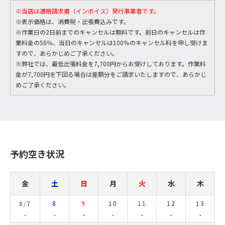
※当店は適格請求書（インボイス）発行事業者です。
※表示価格は、消費税・出張費込みです。
※作業日の2日前までのキャンセルは無料です。前日のキャンセルは作
業料金の50％、当日のキャンセルは100％のキャンセル料を申し受けま
すので、あらかじめご了承ください。
※弊社では、最低出張料金を7,700円からお受けしております。作業料
金が7,700円を下回る場合は差額分をご請求いたしますので、あらかじ
めご了承ください。
予約空き状況
金
土
日
月
火
水
木
7
8
9
10
11
12
13
8/
-
-
-
-
-
-
-