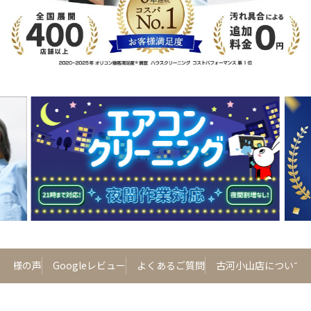
お客様の声
Googleレビュー
よくあるご質問
古河小山店について