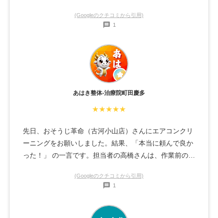
(Googleのクチコミから引用)
1
あはき整体-治療院町田慶多
★★★★★
先日、おそうじ革命（古河小山店）さんにエアコンクリ
ーニングをお願いしました。結果、「本当に頼んで良か
った！」 の一言です。担当者の高橋さんは、作業前の説
明もとても丁寧で、安心して任せる事ができました。も
(Googleのクチコミから引用)
ちろん仕上がりも完璧で、カビや汚れがすっきり落ちて
1
内部が新品のようにピカピカでした。また、エアコンが
長くきれいに使えるようなアドバイスもいただき、すべ
てに満足です。手際の良いプロのお仕事に心より感謝で