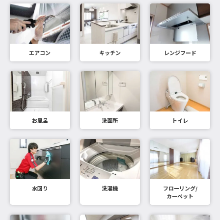
エアコン
キッチン
レンジフード
お風呂
洗面所
トイレ
水回り
洗濯機
フローリング/
カーペット