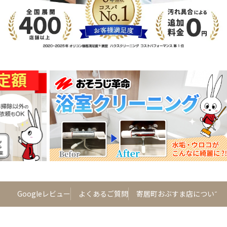
の声
Googleレビュー
よくあるご質問
寄居町おぶすま店について