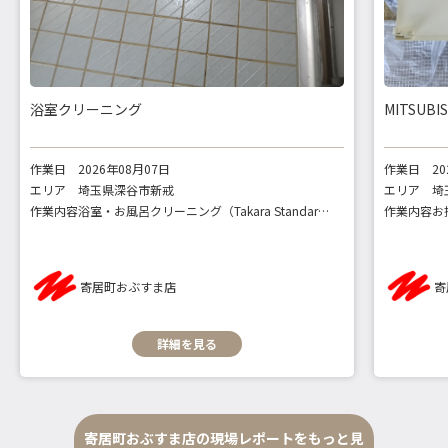
浴室クリーニング
MITSU
作業日
2026年08月07日
作業日
2
エリア
埼玉県深谷市新戒
エリア
埼
作業内容
浴室・お風呂クリーニング（Takara Standard タカラスタンダード）
作業内容
寄居町おぶすま店
寄
詳細を見る
寄居町おぶすま店の現場レポートをもっと見