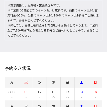
※表示価格は、消費税・出張費込みです。
※作業日の2日前までのキャンセルは無料です。前日のキャンセルは作
業料金の50％、当日のキャンセルは100％のキャンセル料を申し受けま
すので、あらかじめご了承ください。
※弊社では、最低出張料金を7,700円からお受けしております。作業料
金が7,700円を下回る場合は差額分をご請求いたしますので、あらかじ
めご了承ください。
予約空き状況
月
火
水
木
金
土
日
10
11
12
13
14
15
16
8/
-
-
-
△
△
-
-
月
火
水
木
金
土
日