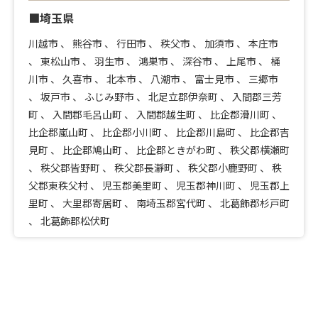
■埼玉県
川越市
、
熊谷市
、
行田市
、
秩父市
、
加須市
、
本庄市
、
東松山市
、
羽生市
、
鴻巣市
、
深谷市
、
上尾市
、
桶
川市
、
久喜市
、
北本市
、
八潮市
、
富士見市
、
三郷市
、
坂戸市
、
ふじみ野市
、
北足立郡伊奈町
、
入間郡三芳
町
、
入間郡毛呂山町
、
入間郡越生町
、
比企郡滑川町
、
比企郡嵐山町
、
比企郡小川町
、
比企郡川島町
、
比企郡吉
見町
、
比企郡鳩山町
、
比企郡ときがわ町
、
秩父郡横瀬町
、
秩父郡皆野町
、
秩父郡長瀞町
、
秩父郡小鹿野町
、
秩
父郡東秩父村
、
児玉郡美里町
、
児玉郡神川町
、
児玉郡上
里町
、
大里郡寄居町
、
南埼玉郡宮代町
、
北葛飾郡杉戸町
、
北葛飾郡松伏町