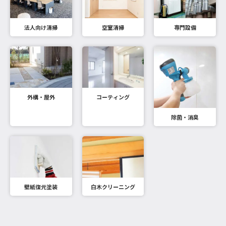
法人向け清掃
空室清掃
専門設備
外構・屋外
コーティング
除菌・消臭
壁紙復元塗装
白木クリーニング