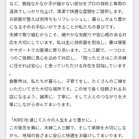
など、普段なかなか手が届かない部分をプロの技術と専用の
道具でしっかり仕上げ、清潔で快適な空間をご提供します。
お部屋が整えば気持ちもリフレッシュし、暮らしがより豊か
になる――そのお手伝いができることが私たちの喜びです。
夫婦で取り組むからこそ、細やかな気配りや安心感のある対
応を大切にしています。私は主に技術面を担当し、妻は接客
やサポートでお客様に寄り添います。二人三脚で、一つひと
つのご依頼に真心を込めて対応し、「困ったときはこの夫婦
に任せれば安心」と思っていただける存在を目指しています
。
倉敷市は、私たちが暮らし、子育てをし、たくさんのご縁を
いただいてきた大切な場所です。この地で長く信頼されるお
店になるよう、誠実に、丁寧に、そして人とのつながりを大
事にしながら歩んでまいります。
「KIREIを通じて人々の人生をより豊かに。」
この理念を胸に、夫婦二人三脚で、そして家族を大切にしな
がら、地域の皆さまに安心と快適をお届けしてまいります。