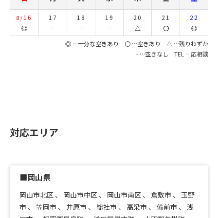
16
17
18
19
20
21
22
8/
◎
-
-
-
△
〇
◎
◎ …十分な空きあり 〇 …空きあり △ …残りわずか
- …空きなし TEL …応相談
対応エリア
■岡山県
岡山市北区
、
岡山市中区
、
岡山市南区
、
倉敷市
、
玉野
市
、
笠岡市
、
井原市
、
総社市
、
高梁市
、
備前市
、
浅