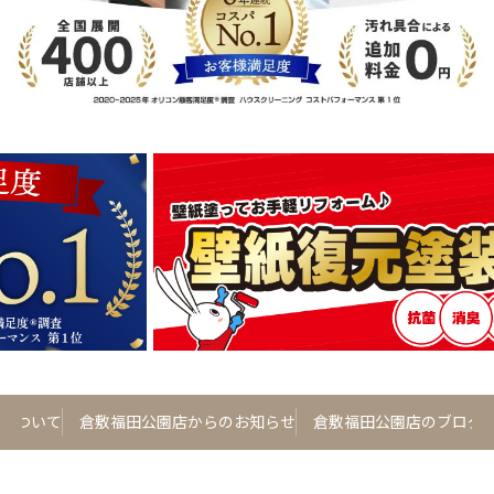
について
倉敷福田公園店からのお知らせ
倉敷福田公園店のブログ