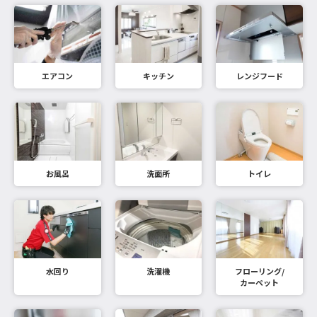
エアコン
キッチン
レンジフード
お風呂
洗面所
トイレ
水回り
洗濯機
フローリング/
カーペット