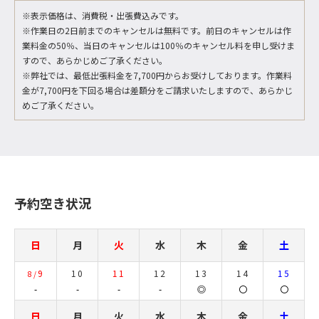
※表示価格は、消費税・出張費込みです。
※作業日の2日前までのキャンセルは無料です。前日のキャンセルは作
業料金の50％、当日のキャンセルは100％のキャンセル料を申し受けま
すので、あらかじめご了承ください。
※弊社では、最低出張料金を7,700円からお受けしております。作業料
金が7,700円を下回る場合は差額分をご請求いたしますので、あらかじ
めご了承ください。
予約空き状況
日
月
火
水
木
金
土
9
10
11
12
13
14
15
8/
-
-
-
-
◎
〇
〇
日
月
火
水
木
金
土