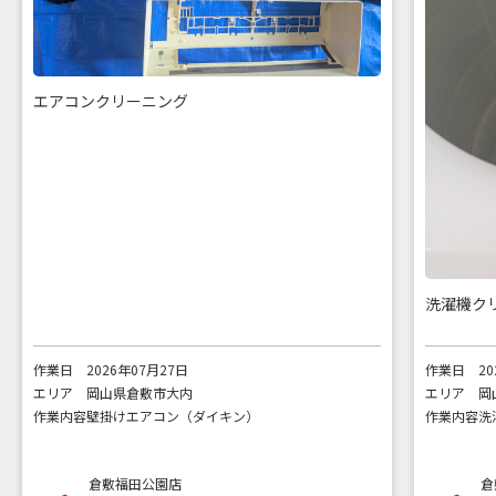
エアコンクリーニング
洗濯機ク
作業日
2026年07月27日
作業日
2
エリア
岡山県倉敷市大内
エリア
岡
作業内容
壁掛けエアコン（ダイキン）
作業内容
洗
倉敷福田公園店
倉