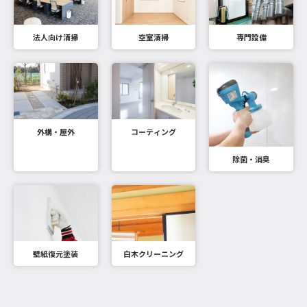
法人向け清掃
空室清掃
専門設備
外構・屋外
コーティング
除菌・消臭
壁紙復元塗装
白木クリーニング