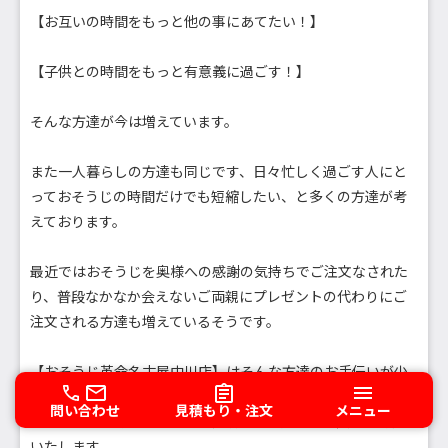
【お互いの時間をもっと他の事にあてたい！】
【子供との時間をもっと有意義に過ごす！】
そんな方達が今は増えています。
また一人暮らしの方達も同じです、日々忙しく過ごす人にと
っておそうじの時間だけでも短縮したい、と多くの方達が考
えております。
最近ではおそうじを奥様への感謝の気持ちでご注文なされた
り、普段なかなか会えないご両親にプレゼントの代わりにご
注文される方達も増えているそうです。
【おそうじ革命名古屋中川店】はそんな方達のお手伝いが少
しでも出来るように、市内どこへでもお伺いさせていただき
問い合わせ
見積もり・注文
メニュー
ます、また市内でなくてもご相談下されば出来る限りご対応
いたします。