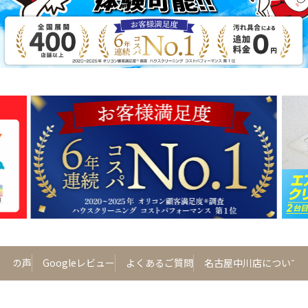
客様の声
Googleレビュー
よくあるご質問
名古屋中川店について