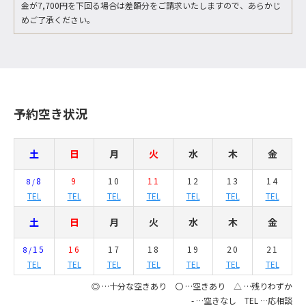
金が7,700円を下回る場合は差額分をご請求いたしますので、あらかじ
めご了承ください。
予約空き状況
土
日
月
火
水
木
金
8
9
10
11
12
13
14
8/
TEL
TEL
TEL
TEL
TEL
TEL
TEL
土
日
月
火
水
木
金
15
16
17
18
19
20
21
8/
TEL
TEL
TEL
TEL
TEL
TEL
TEL
◎ …十分な空きあり 〇 …空きあり △ …残りわずか
- …空きなし TEL …応相談